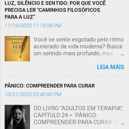
LUZ, SILÊNCIO E SENTIDO: POR QUE VOCÊ
PRECISA LER "CAMINHOS FILOSÓFICOS
PARA A LUZ"
11/19/2025 11:19:00 PM
Você se sente esgotado pelo ritmo
acelerado da vida moderna? Busca
um sentido mais profundo, mas
sem cair em dogmas vazios? O
livro "Caminhos Filosóficos para a
LEIA MAIS
Luz - Filosofia Viva na Arte Real" ,
do psicólogo e Maçom Paulo
PÂNICO: COMPREENDER PARA CURAR
Cesar T. Ribeiro , é um convite
10/31/2025 03:40:00 PM
poderoso e lúcido para uma
transformação interior . Esta obra
DO LIVRO "ADULTOS EM TERAPIA":
transcende o âmbito literário e se
CAPÍTULO 24 = PÂNICO:
estabelece como uma profunda e
COMPREENDER PARA CURAR “O
articulada proposta de filosofia